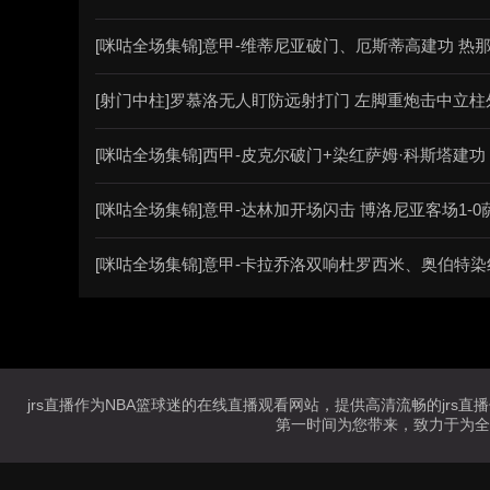
[咪咕全场集锦]意甲-维蒂尼亚破门、厄斯蒂高建功 热那
[射门中柱]罗慕洛无人盯防远射打门 左脚重炮击中立柱
[咪咕全场集锦]西甲-皮克尔破门+染红萨姆·科斯塔建功
[咪咕全场集锦]意甲-达林加开场闪击 博洛尼亚客场1-0
[咪咕全场集锦]意甲-卡拉乔洛双响杜罗西米、奥伯特染红
jrs直播作为NBA篮球迷的在线直播观看网站，提供高清流畅的jrs直
第一时间为您带来，致力于为全