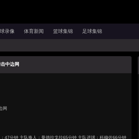
球录像
体育新闻
篮球集锦
足球集锦
门击中边网
边网
：47分钟 主队换人：曼德拉戈拉65分钟 主队进球：科穆佐66分钟