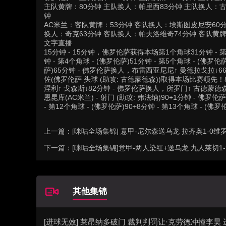
主队黄牌：80分钟 主队换人：帕里西83分钟 主队换人：古
钟
AC米兰：客队黄牌：53分钟 客队换人：埃斯图皮尼安60分
换人：奇克63分钟 客队换人：帕夫洛维奇74分钟 客队黄牌
文字直播
15分钟 - 15分钟，佛罗伦萨获得本场第1个角球31分钟
钟 - 第4个角球 - (佛罗伦萨)51分钟 - 第5个角球 - (佛罗伦
萨)65分钟 - 佛罗伦萨换人，布雷西亚尼尼↑ 曼德拉戈拉↓66分
佐(佛罗伦萨 头球 (助攻: 古德蒙德森))取得本场比赛领先！8
涅利↑ 戈森斯↓82分钟 - 佛罗伦萨换人，所罗门↑ 古德蒙德森↓
恩昆库(AC米兰) - 射门 (助攻: 弗法纳)90+1分钟 - 佛罗伦
- 第12个角球 - (佛罗伦萨)90+8分钟 - 第13个角球 - (佛罗
上一篇：
[咪咕全场集锦] 意甲-尼尔森送乌龙 拉齐奥1-0维
下一篇：
[咪咕全场集锦]意甲-两人染红+送乌龙 九人莱切1
其他集锦
[进球无效] 莱昂纳多破门 裁判判罚让·克劳德冲撞李昊