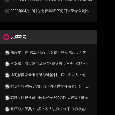
2026年04月19日湖北青年星VS海门珂缔缘全场比赛录像回放
足球新闻
图赫尔：也许11月我们会尝试一些新东西，但仍然会保持竞争力
王燊超：海港离目标还有4场比赛，不会受其他外界的影响
博阿滕因家暴事件遭球迷抵制，拜仁发言人：他并不是回来工作
吧友能答对吗？德国男子答错世界杯决赛比分，痛失百万元奖金
韩媒：阿根廷借中国抬价要800万欧参赛费！韩国认为溢价3倍后放弃
获环球声望奖！C罗：家人说我该停下 但我仍能帮球队为何不继续？